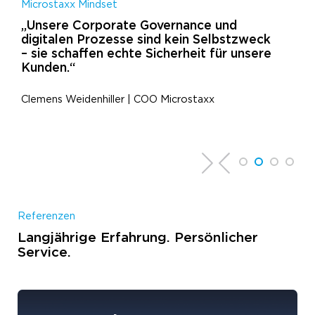
Mi
Microstaxx Mindset
„F
„Unsere Corporate Governance und
pe
digitalen Prozesse sind kein Selbstzweck
Ak
– sie schaffen echte Sicherheit für unsere
au
Kunden.“
De
Clemens Weidenhiller | COO Microstaxx
Referenzen
Langjährige Erfahrung. Persönlicher
Service.