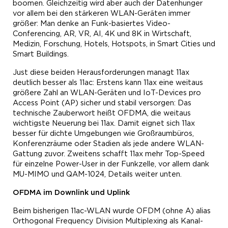
boomen. Gleichzeitig wird aber auch der Datenhunger
vor allem bei den stärkeren WLAN-Geräten immer
größer: Man denke an Funk-basiertes Video-
Conferencing, AR, VR, AI, 4K und 8K in Wirtschaft,
Medizin, Forschung, Hotels, Hotspots, in Smart Cities und
Smart Buildings.
Just diese beiden Herausforderungen managt 11ax
deutlich besser als 11ac: Erstens kann 11ax eine weitaus
größere Zahl an WLAN-Geräten und IoT-Devices pro
Access Point (AP) sicher und stabil versorgen: Das
technische Zauberwort heißt OFDMA, die weitaus
wichtigste Neuerung bei 11ax. Damit eignet sich 11ax
besser für dichte Umgebungen wie Großraumbüros,
Konferenzräume oder Stadien als jede andere WLAN-
Gattung zuvor. Zweitens schafft 11ax mehr Top-Speed
für einzelne Power-User in der Funkzelle, vor allem dank
MU-MIMO und QAM-1024, Details weiter unten.
OFDMA im
Downlink
und Uplink
Beim bisherigen 11ac-WLAN wurde OFDM (ohne A) alias
Orthogonal Frequency Division Multiplexing als Kanal-