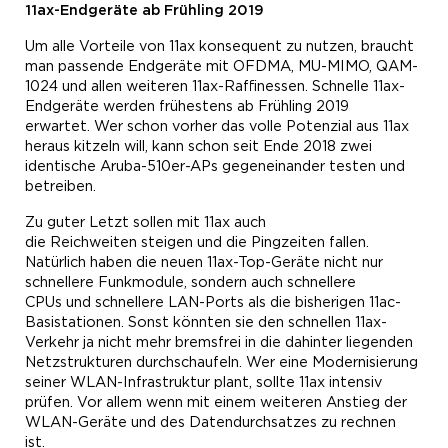
11ax-Endgeräte ab Frühling 2019
Um alle
Vorteile von 11ax konsequent zu nutzen,
braucht
man passende Endgeräte
mit OFDMA, MU-MIMO, QAM-
1024 und allen weiteren
11ax-
Raffinessen. S
chnelle 11
ax-
Endgeräte werden frühestens ab Frühling 2019
erwartet.
Wer schon vorher das volle Potenzial aus 11ax
hera
us kitzeln will, kann schon seit Ende 2018 zwei
identisch
e Aruba-510er-APs
gegeneinander testen und
betreiben.
Zu guter Letzt
sollen mit 11ax auch
die
Reichweiten
steigen und die
Pingzeiten
fallen.
Natürlich haben die neuen 11ax-Top-Geräte nicht nur
schnellere Funkmodule, sondern auch
schnellere
CPUs
und
schnellere LAN-Ports
als die bisherigen 11ac-
Basistationen. Sonst könnten sie den schnellen 11ax-
Verkehr ja nicht mehr bremsfrei in die dahinter liegenden
Netzstrukturen durchschaufeln.
Wer eine Modernisierung
seiner WLAN-Infrastruktur plant, sollte 11ax intensiv
prüfen. Vor allem wenn mit einem weiteren
Anstieg
der
WLAN-Geräte und des Daten
durchsatzes
zu rechnen
ist.