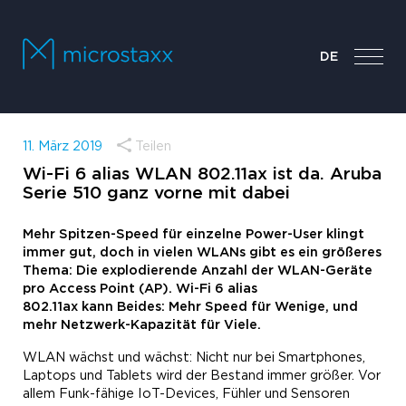
DE
11. März 2019
Teilen
Wi-Fi 6 alias WLAN 802.11ax ist da. Aruba
Serie 510 ganz vorne mit dabei
Mehr Spitzen-Speed für einzelne Power-User klingt
immer gut, doch in vielen WLANs gibt
es
ein größeres
Thema: Die explodierende Anzahl der WLAN-Geräte
pro
Access Point (
AP
)
.
Wi-Fi
6 alias
802.11ax
kann
Beides: Mehr Speed
für Wenige
, und
mehr Netzwerk
-Kapazität für Viele
.
WLAN wächst und wächst: Nicht nur bei Smartphones,
Laptops und Tablets wird der Bestand immer größer. Vor
allem Funk-fähige IoT-Devices, Fühler und Sensoren