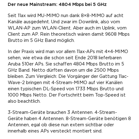
Der neue Mainstream: 4804 Mbps bei
5 GHz
Seit 11ax wird MU-MIMO nun dank 8×8-MIMO auf acht
Kanäle ausgedehnt. Und zwar im Downlink, also vom
WLAN-AP zum WLAN-Client. Aber auch im Uplink, vom
Client zum AP. Rein theoretisch wären damit 9608 Mbps
Brutto im 5 GHz Band möglich.
In der Praxis wird man vor allem 11ax-APs mit 4×4-MIMO
sehen, wie etwa die schon seit Ende 2018 lieferbaren
Aruba 510er APs. Sie schaffen 4804 Mbps Brutto im 5
GHz Band. Netto dürften davon um die 2500 Mbps
bleiben. Zum Vergleich: Die Vorgänger der Gattung 11ac-
Wave-2 bringen mit 4-Stream-MIMO auf vier Kanälen
einen typischen DL-Speed von 1733 Mbps Brutto und
1000 Mbps Netto. Der Fortschritt beim Top-Speed ist
also beachtlich.
3-Stream-Geräte brauchen 3 Antennen. 4-Stream-
Geräte haben 4 Antennen. 8-Stream-Geräte benötigen 8
Antennen, egal ob diese nun extern sichtbar oder
innerhalb eines APs versteckt montiert sind.