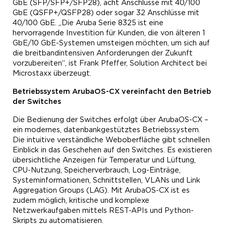
GbE (SFP/SFP+/SFP28), acht Anschlüsse mit 40/100
GbE (QSFP+/QSFP28) oder sogar 32 Anschlüsse mit
40/100 GbE. „Die Aruba Serie 8325 ist eine
hervorragende Investition für Kunden, die von älteren 1
GbE/10 GbE-Systemen umsteigen möchten, um sich auf
die breitbandintensiven Anforderungen der Zukunft
vorzubereiten“, ist Frank Pfeffer, Solution Architect bei
Microstaxx überzeugt.
Betriebssystem ArubaOS-CX vereinfacht den Betrieb
der Switches
Die Bedienung der Switches erfolgt über ArubaOS-CX –
ein modernes, datenbankgestütztes Betriebssystem.
Die intuitive verständliche Weboberfläche gibt schnellen
Einblick in das Geschehen auf den Switches. Es existieren
übersichtliche Anzeigen für Temperatur und Lüftung,
CPU-Nutzung, Speicherverbrauch, Log-Einträge,
Systeminformationen, Schnittstellen, VLANs und Link
Aggregation Groups (LAG). Mit ArubaOS-CX ist es
zudem möglich, kritische und komplexe
Netzwerkaufgaben mittels REST-APIs und Python-
Skripts zu automatisieren.